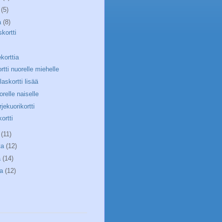
a
(5)
a
(8)
kortti
korttia
rtti nuorelle miehelle
laskortti lisää
orelle naiselle
rjekuorikortti
ortti
a
(11)
ta
(12)
a
(14)
ta
(12)