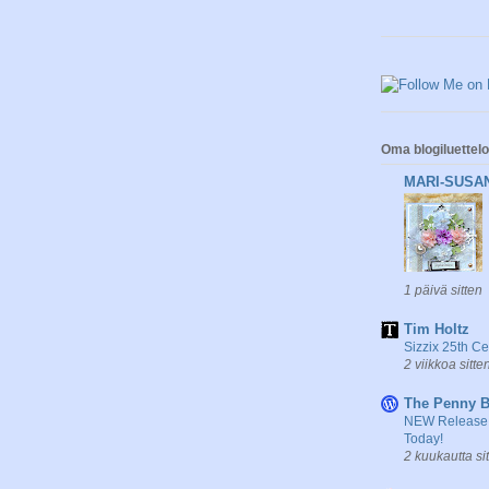
Oma blogiluettelo
MARI-SUSA
1 päivä sitten
Tim Holtz
Sizzix 25th C
2 viikkoa sitte
The Penny B
NEW Release 
Today!
2 kuukautta si