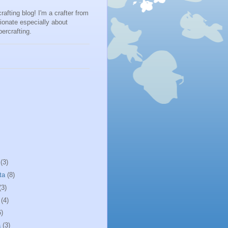
fting blog! I'm a crafter from
ionate especially about
ercrafting.
a
(3)
ta
(8)
(3)
a
(4)
6)
a
(3)