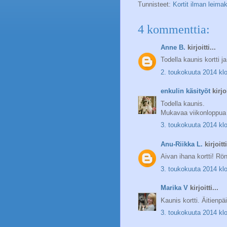
Tunnisteet:
Kortit ilman leima
4 kommenttia:
Anne B.
kirjoitti...
Todella kaunis kortti j
2. toukokuuta 2014 kl
enkulin käsityöt
kirjoi
Todella kaunis.
Mukavaa viikonloppua 
3. toukokuuta 2014 kl
Anu-Riikka L.
kirjoitti
Aivan ihana kortti! Rön
3. toukokuuta 2014 kl
Marika V
kirjoitti...
Kaunis kortti. Äitienpäi
3. toukokuuta 2014 kl