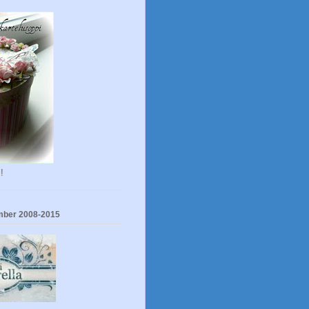
!
mber 2008-2015