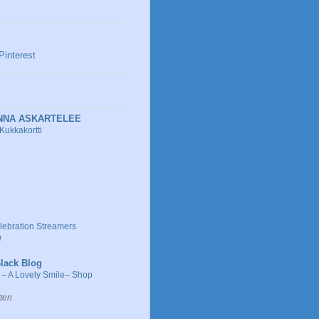
NNA ASKARTELEE
Kukkakortti
elebration Streamers
n
lack Blog
– A Lovely Smile– Shop
tten