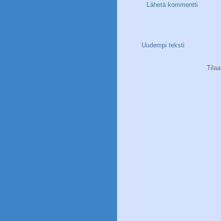
Lähetä kommentti
Uudempi teksti
Tila