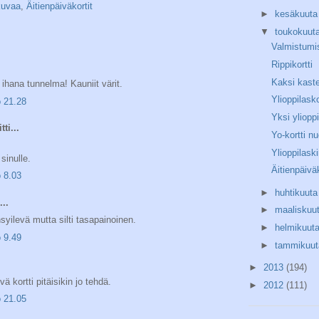
kuvaa
,
Äitienpäiväkortit
►
kesäkuut
▼
toukokuut
Valmistumis
Rippikortti
Kaksi kaste
a ihana tunnelma! Kauniit värit.
Ylioppilasko
o 21.28
Yksi ylioppi
tti...
Yo-kortti nu
Ylioppilaski
sinulle.
Äitienpäiväk
o 8.03
►
huhtikuut
...
►
maaliskuu
syilevä mutta silti tasapainoinen.
►
helmikuut
o 9.49
►
tammikuu
►
2013
(194)
vä kortti pitäisikin jo tehdä.
►
2012
(111)
o 21.05