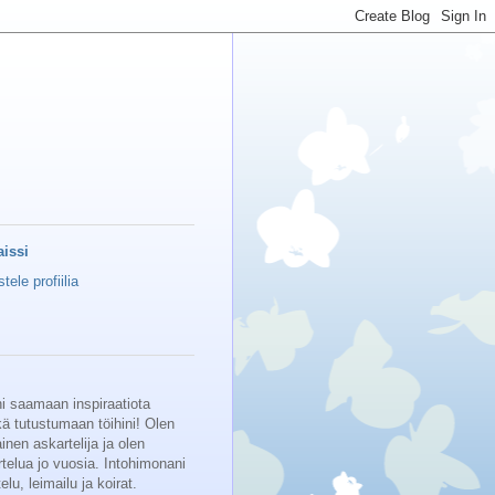
issi
tele profiilia
ni saamaan inspiraatiota
kä tutustumaan töihini! Olen
nen askartelija ja olen
telua jo vuosia. Intohimonani
lu, leimailu ja koirat.