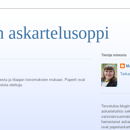
 askartelusoppi
Tietoja minusta
Ma
Tarkas
sesta ja tilaajan toivomuksien mukaan. Paperit ovat
oista otettuja.
Tervetuloa blogii
askarteluihisi se
varsinaissuomalai
harrastanut askar
ovat paperiaskarte