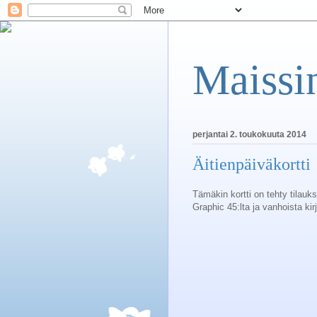
Maissin
perjantai 2. toukokuuta 2014
Äitienpäiväkortti
Tämäkin kortti on tehty tilauk
Graphic 45:lta ja vanhoista kirj