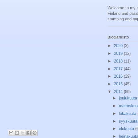
Welcome to my cra
Finland and pass
stamping and pap
Blogiarkisto
►
2020
(3)
►
2019
(12)
►
2018
(11)
►
2017
(44)
►
2016
(29)
►
2015
(45)
▼
2014
(89)
►
joulukuut
►
marraskuu
►
lokakuuta
►
syyskuut
►
elokuuta
(
►
heinäkuut